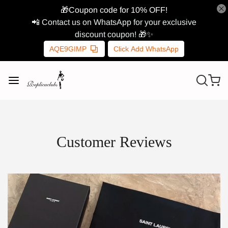
🎁Coupon code for 10% OFF!
📲 Contact us on WhatsApp for your exclusive
discount coupon! 🎁✨
AQE9GIMP
Click Add WhatsApp
Customer Reviews