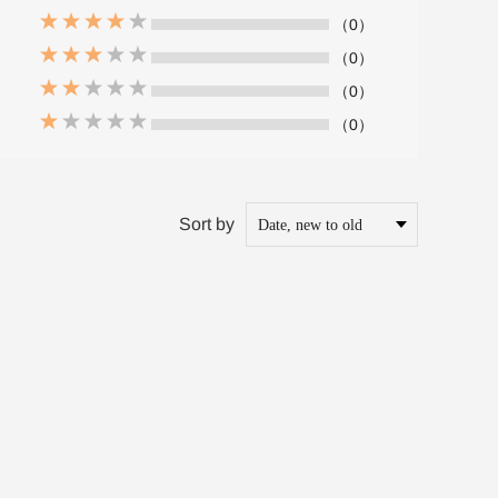
（0）
（0）
（0）
（0）
Sort by