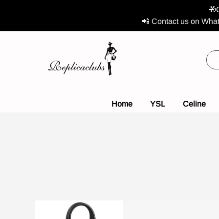
🎁
📲 Contact us on What
Home
YSL
Celine