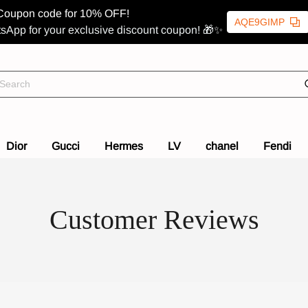
Coupon code for 10% OFF!
AQE9GIMP
sApp for your exclusive discount coupon! 🎁✨
Dior
Gucci
Hermes
LV
chanel
Fendi
Customer Reviews